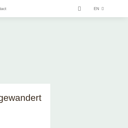
tact
EN
sgewandert