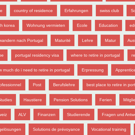
ce
country of residence
Erfahrungen
swiss club
S
th korea
Wohnung vermieten
Ecole
Education
ed
wandern nach Portugal
Maturité
Lehre
Matur
Aus
pe
portugal residency visa
where to retire in portugal
re
 much do i need to retire in portugal
Erpressung
Apprentic
ofessionnel
Post
Berufslehre
best place to retire in por
tudies
Haustiere
Pension Solutions
Ferien
Mitgli
weiz
ALV
Finanzen
Studierende
Fragen und Antw
gelösungen
Solutions de prévoyance
Vocational training