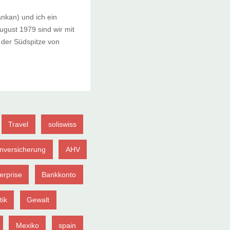
nkan) und ich ein
ugust 1979 sind wir mit
der Südspitze von
Travel
soliswiss
nversicherung
AHV
erprise
Bankkonto
tik
Gewalt
Mexiko
spain