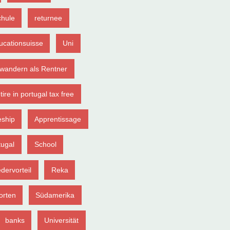
chule
returnee
ucationsuisse
Uni
wandern als Rentner
tire in portugal tax free
eship
Apprentissage
tugal
School
edervorteil
Reka
orten
Südamerika
banks
Universität