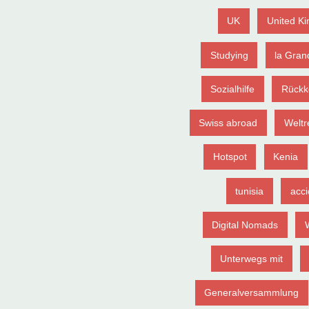
UK
United K
Studying
la Gran
Sozialhilfe
Rückk
Swiss abroad
Weltr
Hotspot
Kenia
tunisia
acci
Digital Nomads
Unterwegs mit
Generalversammlung