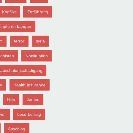
Konflikt
Entführung
ompte en banque
sm
terror
syria
anistan
Notsituation
auschalentschädigung
ey
Health Insurance
Hilfe
Jemen
yen
Leserbeitrag
Anschlag