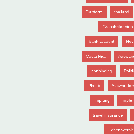
Plattform
thailand
Grossbritannien
bank account
Neu
Costa Rica
Auswand
nonbinding
Politi
Plan b
Auswander
Impfung
Impfe
travel insurance
Lebensversi