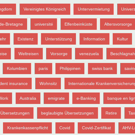
ingdom
Vereinigtes Königreich
Untervermietung
Univers
de-Bretagne
université
Elfenbeinküste
Altersvorsorge
ehr
Existenz
Unterstützung
Information
Kultur
eise
Weltreisen
Vorsorge
venezuela
Beschlagna
Kolumbien
paris
Philippinen
swiss bank
savin
dent insurance
Wohnsitz
Internationale Krankenversicherun
Work
Australia
emigrate
e-Banking
banque en lig
Übersetzungen
beglaubigte Übersetzungen
Retire
Tax
Krankenkassenpflicht
Covid
Covid-Zertifikat
AHV-L