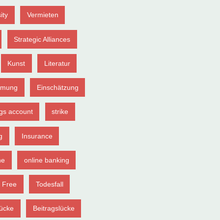
ity
Vermieten
Strategic Alliances
Kunst
Literatur
hmung
Einschätzung
gs account
strike
g
Insurance
ne
online banking
 Free
Todesfall
ücke
Beitragslücke