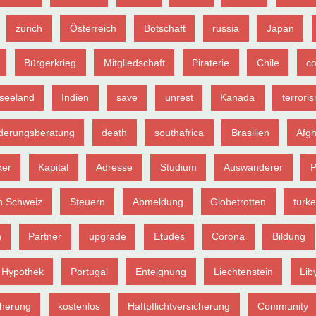
zurich
Österreich
Botschaft
russia
Japan
Bürgerkrieg
Mitgliedschaft
Piraterie
Chile
c
seeland
Indien
save
unrest
Kanada
terrori
erungsberatung
death
southafrica
Brasilien
Afgh
ker
Kapital
Adresse
Studium
Auswanderer
P
n Schweiz
Steuern
Abmeldung
Globetrotten
turk
n
Partner
upgrade
Etudes
Corona
Bildung
Hypothek
Portugal
Enteignung
Liechtenstein
Lib
cherung
kostenlos
Haftpflichtversicherung
Community