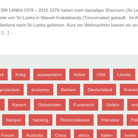
n SRI LANKA 1978 – 2015 1978 haben mein damaliger Ehemann (Sri La
te von Sri Lanka in Nilaveli-Irrakakkandy (Trincomalee) gekauft. Im A
erland nach Sri Lanka gefahren. Kurz vor Weihnachten kamen wir an 
 […] ...
nd
Krieg
auswandern
Arbeit
USA
Länder
protection
economy
Banken
Deutschland
Kranke
g
Kanton
Globetrotter
Frankreich
Gefahr
ent
banque
banking
Pensionskasse
Interview
Poli
Forum
Australia
China
africa
Italien
home