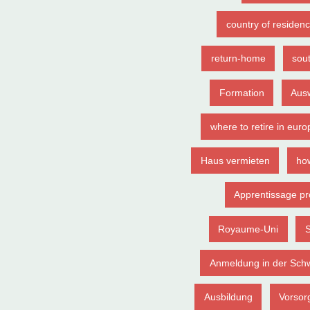
country of residen
return-home
sou
Formation
Aus
where to retire in euro
Haus vermieten
how
Apprentissage pr
Royaume-Uni
S
Anmeldung in der Sch
Ausbildung
Vorsor