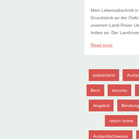
Mein Lebensabschnitt i
Grundstück an der Ostküs
unserem Land-Rover Ueb
Indien an. Der Landrover
Read more
switzerland
Ausla
Bern
security
Angebot
Beratun
return home
Auslandschweizer