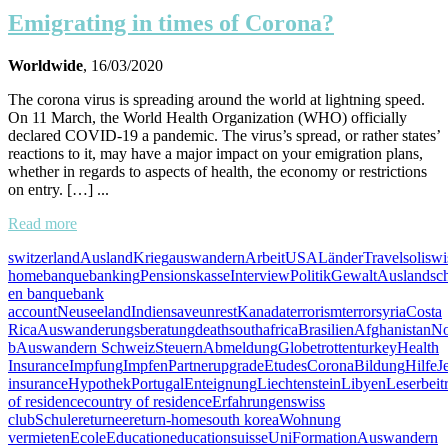
Emigrating in times of Corona?
Worldwide
, 16/03/2020
The corona virus is spreading around the world at lightning speed.
On 11 March, the World Health Organization (WHO) officially
declared COVID-19 a pandemic. The virus’s spread, or rather states’
reactions to it, may have a major impact on your emigration plans,
whether in regards to aspects of health, the economy or restrictions
on entry. […] ...
Read more
switzerland
Ausland
Krieg
auswandern
Arbeit
USA
Länder
Travel
soliswi
home
banque
banking
Pensionskasse
Interview
Politik
Gewalt
Auslandsc
en banque
bank
account
Neuseeland
Indien
save
unrest
Kanada
terrorism
terror
syria
Costa
Rica
Auswanderungsberatung
death
southafrica
Brasilien
Afghanistan
No
b
Auswandern Schweiz
Steuern
Abmeldung
Globetrotten
turkey
Health
Insurance
Impfung
Impfen
Partner
upgrade
Etudes
Corona
Bildung
Hilfe
J
insurance
Hypothek
Portugal
Enteignung
Liechtenstein
Libyen
Leserbeit
of residence
country of residence
Erfahrungen
swiss
club
Schule
returnee
return-home
south korea
Wohnung
vermieten
Ecole
Education
educationsuisse
Uni
Formation
Auswandern