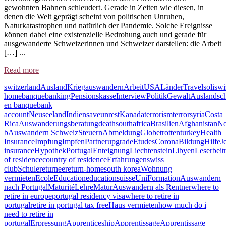
gewohnten Bahnen schleudert. Gerade in Zeiten wie diesen, in
denen die Welt geprägt scheint von politischen Unruhen,
Naturkatastrophen und natürlich der Pandemie. Solche Ereignisse
können dabei eine existenzielle Bedrohung auch und gerade für
ausgewanderte Schweizerinnen und Schweizer darstellen: die Arbeit
[…] ...
Read more
switzerland
Ausland
Krieg
auswandern
Arbeit
USA
Länder
Travel
soliswi
home
banque
banking
Pensionskasse
Interview
Politik
Gewalt
Auslandsc
en banque
bank
account
Neuseeland
Indien
save
unrest
Kanada
terrorism
terror
syria
Costa
Rica
Auswanderungsberatung
death
southafrica
Brasilien
Afghanistan
No
b
Auswandern Schweiz
Steuern
Abmeldung
Globetrotten
turkey
Health
Insurance
Impfung
Impfen
Partner
upgrade
Etudes
Corona
Bildung
Hilfe
J
insurance
Hypothek
Portugal
Enteignung
Liechtenstein
Libyen
Leserbeit
of residence
country of residence
Erfahrungen
swiss
club
Schule
returnee
return-home
south korea
Wohnung
vermieten
Ecole
Education
educationsuisse
Uni
Formation
Auswandern
nach Portugal
Maturité
Lehre
Matur
Auswandern als Rentner
where to
retire in europe
portugal residency visa
where to retire in
portugal
retire in portugal tax free
Haus vermieten
how much do i
need to retire in
portugal
Erpressung
Apprenticeship
Apprentissage
Apprentissage