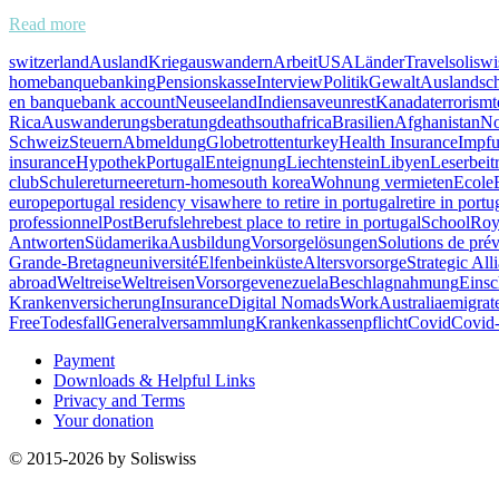
Read more
switzerland
Ausland
Krieg
auswandern
Arbeit
USA
Länder
Travel
soliswi
home
banque
banking
Pensionskasse
Interview
Politik
Gewalt
Auslandsc
en banque
bank account
Neuseeland
Indien
save
unrest
Kanada
terrorism
t
Rica
Auswanderungsberatung
death
southafrica
Brasilien
Afghanistan
No
Schweiz
Steuern
Abmeldung
Globetrotten
turkey
Health Insurance
Impf
insurance
Hypothek
Portugal
Enteignung
Liechtenstein
Libyen
Leserbeit
club
Schule
returnee
return-home
south korea
Wohnung vermieten
Ecole
europe
portugal residency visa
where to retire in portugal
retire in portu
professionnel
Post
Berufslehre
best place to retire in portugal
School
Roy
Antworten
Südamerika
Ausbildung
Vorsorgelösungen
Solutions de pré
Grande-Bretagne
université
Elfenbeinküste
Altersvorsorge
Strategic All
abroad
Weltreise
Weltreisen
Vorsorge
venezuela
Beschlagnahmung
Einsc
Krankenversicherung
Insurance
Digital Nomads
Work
Australia
emigrat
Free
Todesfall
Generalversammlung
Krankenkassenpflicht
Covid
Covid-
Payment
Downloads & Helpful Links
Privacy and Terms
Your donation
© 2015-2026 by Soliswiss