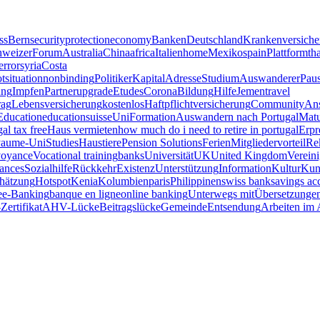
ss
Bern
security
protection
economy
Banken
Deutschland
Krankenversiche
hweizer
Forum
Australia
China
africa
Italien
home
Mexiko
spain
Plattform
th
error
syria
Costa
tsituation
nonbinding
Politiker
Kapital
Adresse
Studium
Auswanderer
Paus
ung
Impfen
Partner
upgrade
Etudes
Corona
Bildung
Hilfe
Jemen
travel
rag
Lebensversicherung
kostenlos
Haftpflichtversicherung
Community
An
Education
educationsuisse
Uni
Formation
Auswandern nach Portugal
Matu
gal tax free
Haus vermieten
how much do i need to retire in portugal
Erpr
aume-Uni
Studies
Haustiere
Pension Solutions
Ferien
Mitgliedervorteil
Re
voyance
Vocational training
banks
Universität
UK
United Kingdom
Verein
iances
Sozialhilfe
Rückkehr
Existenz
Unterstützung
Information
Kultur
Kun
hätzung
Hotspot
Kenia
Kolumbien
paris
Philippinen
swiss bank
savings ac
e
e-Banking
banque en ligne
online banking
Unterwegs mit
Übersetzunge
Zertifikat
AHV-Lücke
Beitragslücke
Gemeinde
Entsendung
Arbeiten im 