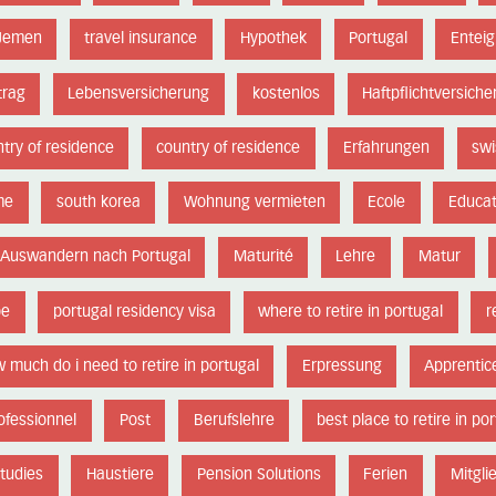
Jemen
travel insurance
Hypothek
Portugal
Entei
trag
Lebensversicherung
kostenlos
Haftpflichtversich
try of residence
country of residence
Erfahrungen
swi
me
south korea
Wohnung vermieten
Ecole
Educat
Auswandern nach Portugal
Maturité
Lehre
Matur
pe
portugal residency visa
where to retire in portugal
r
 much do i need to retire in portugal
Erpressung
Apprentic
ofessionnel
Post
Berufslehre
best place to retire in po
tudies
Haustiere
Pension Solutions
Ferien
Mitgli