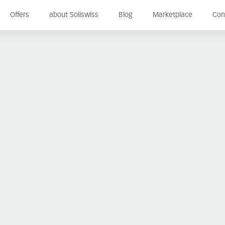
Offers
about Soliswiss
Blog
Marketplace
Con