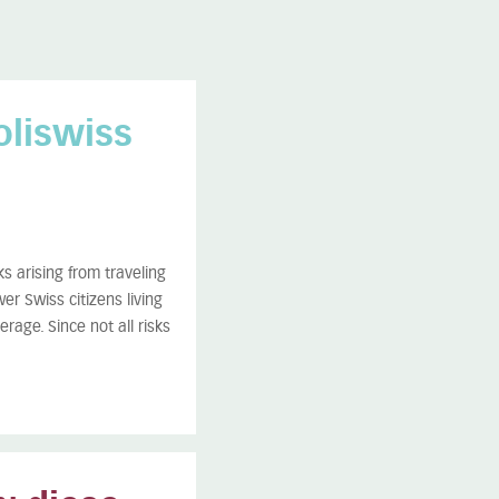
oliswiss
ks arising from traveling
er Swiss citizens living
rage. Since not all risks