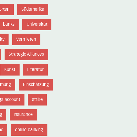
orten
Südamerika
banks
Universität
ity
Vermieten
Strategic Alliances
Kunst
Literatur
hmung
Einschätzung
gs account
strike
g
Insurance
ne
online banking