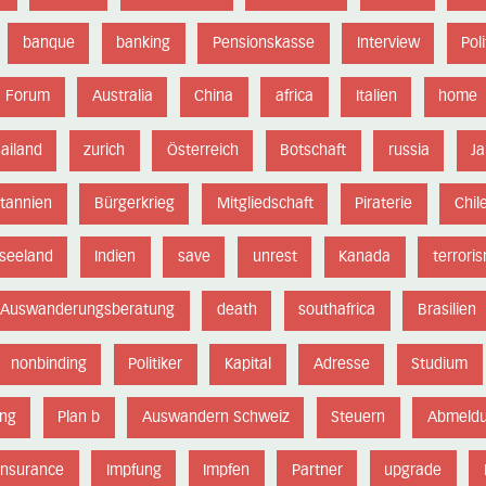
banque
banking
Pensionskasse
Interview
Poli
Forum
Australia
China
africa
Italien
home
hailand
zurich
Österreich
Botschaft
russia
J
itannien
Bürgerkrieg
Mitgliedschaft
Piraterie
Chil
seeland
Indien
save
unrest
Kanada
terrori
Auswanderungsberatung
death
southafrica
Brasilien
nonbinding
Politiker
Kapital
Adresse
Studium
ung
Plan b
Auswandern Schweiz
Steuern
Abmeld
Insurance
Impfung
Impfen
Partner
upgrade