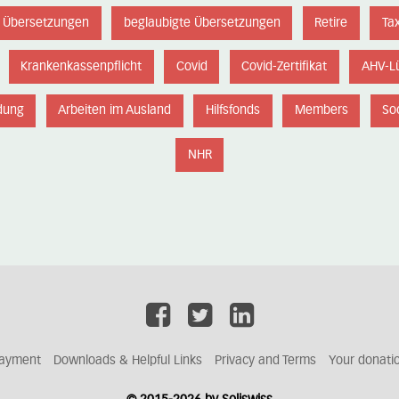
Übersetzungen
beglaubigte Übersetzungen
Retire
Ta
Krankenkassenpflicht
Covid
Covid-Zertifikat
AHV-L
dung
Arbeiten im Ausland
Hilfsfonds
Members
Soc
NHR
ayment
Downloads & Helpful Links
Privacy and Terms
Your donati