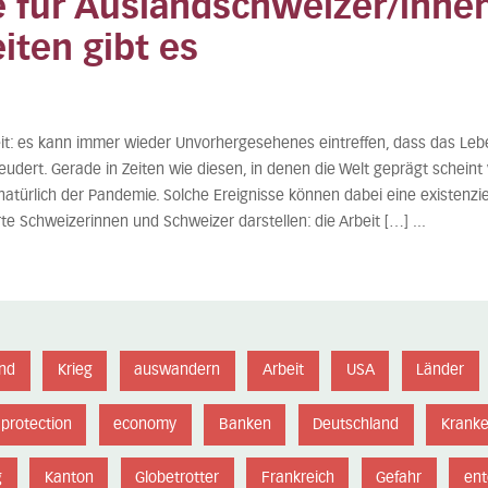
fe für Auslandschweizer/innen
iten gibt es
eit: es kann immer wieder Unvorhergesehenes eintreffen, dass das Leb
dert. Gerade in Zeiten wie diesen, in denen die Welt geprägt scheint 
atürlich der Pandemie. Solche Ereignisse können dabei eine existenz
e Schweizerinnen und Schweizer darstellen: die Arbeit […] ...
nd
Krieg
auswandern
Arbeit
USA
Länder
protection
economy
Banken
Deutschland
Kranke
g
Kanton
Globetrotter
Frankreich
Gefahr
ent