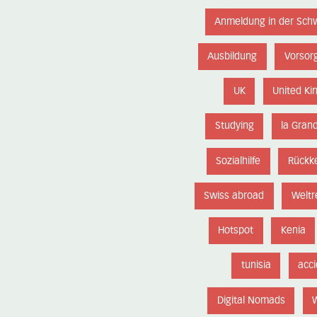
Anmeldung in der Sch
Ausbildung
Vorsor
UK
United K
Studying
la Gran
Sozialhilfe
Rückk
Swiss abroad
Weltr
Hotspot
Kenia
tunisia
acc
Digital Nomads