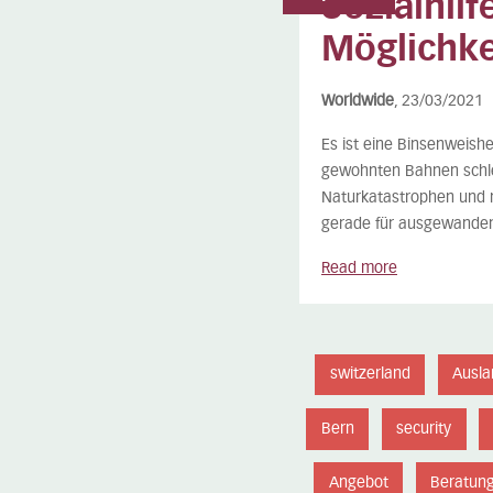
Sozialhil
Möglichke
Worldwide
, 23/03/2021
Es ist eine Binsenweish
gewohnten Bahnen schleu
Naturkatastrophen und n
gerade für ausgewandert
Read more
switzerland
Ausla
Bern
security
Angebot
Beratun