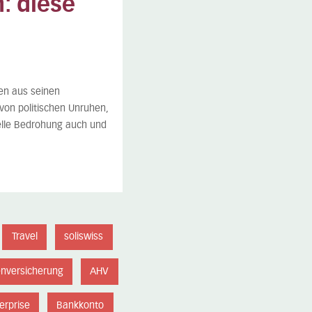
: diese
en aus seinen
von politischen Unruhen,
ielle Bedrohung auch und
Travel
soliswiss
nversicherung
AHV
erprise
Bankkonto