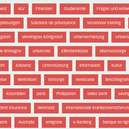
weiz
ALV
Finanzen
Studierende
Fragen und Antw
gelösungen
Solutions de prévoyance
Vocational training
ingdom
Vereinigtes Königreich
Untervermietung
Univers
de-Bretagne
université
Elfenbeinküste
Altersvorsorge
ehr
Existenz
Unterstützung
Information
Kultur
eise
Weltreisen
Vorsorge
venezuela
Beschlagna
Kolumbien
paris
Philippinen
swiss bank
savin
ident insurance
Wohnsitz
Internationale Krankenversicherun
Work
Australia
emigrate
e-Banking
banque en lig