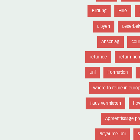
Bildung
Hilfe
Libyen
Leserbei
Anschlag
coun
returnee
return-ho
Uni
Formation
where to retire in euro
Haus vermieten
how
Apprentissage pr
Royaume-Uni
S