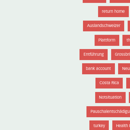
return home
Auslandschweizer
Plattform
t
Entführung
Grossbr
bank account
Neu
Costa Rica
Notsituation
Pauschalentschädig
turkey
Health 