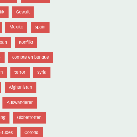
tik
Gewalt
Mexiko
spain
apan
Konflikt
e
compte en banque
sm
terror
syria
Afghanistan
Auswanderer
ung
Globetrotten
Etudes
Corona