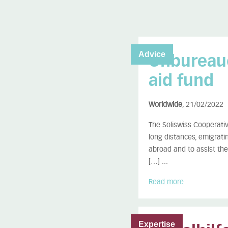
Advice
Unbureauc
aid fund
Worldwide
, 21/02/2022
The Soliswiss Cooperative
long distances, emigrati
abroad and to assist the
[…] ...
Read more
Expertise