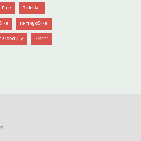
x Free
Todesfall
ücke
Beitragslücke
ial Security
Kinder
on