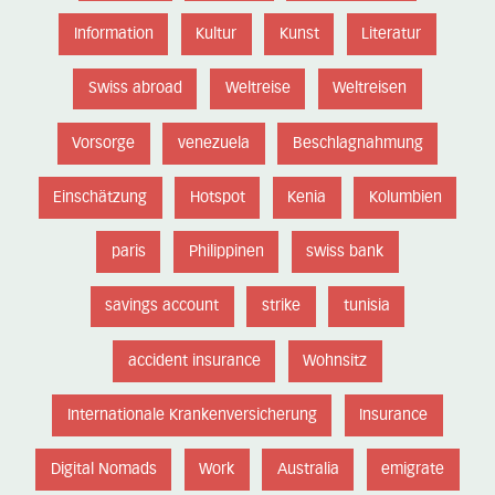
Information
Kultur
Kunst
Literatur
Swiss abroad
Weltreise
Weltreisen
Vorsorge
venezuela
Beschlagnahmung
Einschätzung
Hotspot
Kenia
Kolumbien
paris
Philippinen
swiss bank
savings account
strike
tunisia
accident insurance
Wohnsitz
Internationale Krankenversicherung
Insurance
Digital Nomads
Work
Australia
emigrate