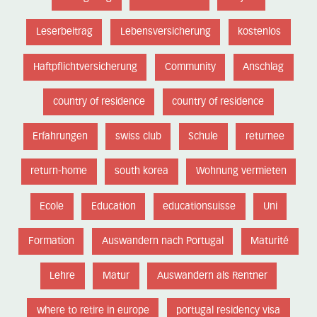
Leserbeitrag
Lebensversicherung
kostenlos
Haftpflichtversicherung
Community
Anschlag
country of residence
country of residence
Erfahrungen
swiss club
Schule
returnee
return-home
south korea
Wohnung vermieten
Ecole
Education
educationsuisse
Uni
Formation
Auswandern nach Portugal
Maturité
Lehre
Matur
Auswandern als Rentner
where to retire in europe
portugal residency visa