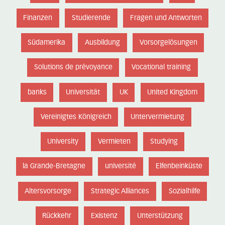
Finanzen
Studierende
Fragen und Antworten
Südamerika
Ausbildung
Vorsorgelösungen
Solutions de prévoyance
Vocational training
banks
Universität
UK
United Kingdom
Vereinigtes Königreich
Untervermietung
University
Vermieten
Studying
la Grande-Bretagne
université
Elfenbeinküste
Altersvorsorge
Strategic Alliances
Sozialhilfe
Rückkehr
Existenz
Unterstützung