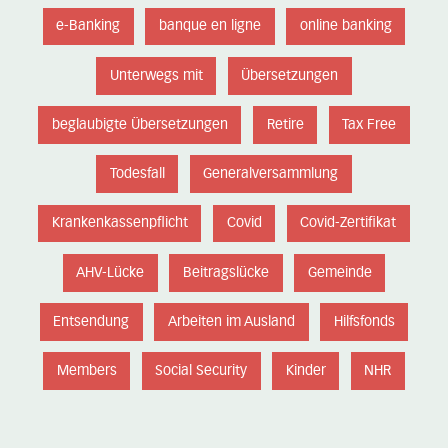
e-Banking
banque en ligne
online banking
Unterwegs mit
Übersetzungen
beglaubigte Übersetzungen
Retire
Tax Free
Todesfall
Generalversammlung
Krankenkassenpflicht
Covid
Covid-Zertifikat
AHV-Lücke
Beitragslücke
Gemeinde
Entsendung
Arbeiten im Ausland
Hilfsfonds
Members
Social Security
Kinder
NHR