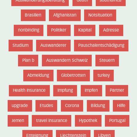
Auswanderungsberatung
death
southafrica
Brasilien
Afghanistan
Notsituation
nonbinding
Politiker
Kapital
Adresse
Studium
Auswanderer
Pauschalentschädigung
Plan b
Auswandern Schweiz
Steuern
Abmeldung
Globetrotten
turkey
Health Insurance
Impfung
Impfen
Partner
upgrade
Etudes
Corona
Bildung
Hilfe
Jemen
travel insurance
Hypothek
Portugal
Enteignung
Liechtenstein
Libyen