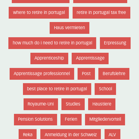
where to retire in portugal
retire in portugal tax free
Haus vermieten
how much do i need to retire in portugal
Erpressung
Apprenticeship
Apprentissage
Apprentissage professionnel
Post
Berufslehre
best place to retire in portugal
School
Royaume-Uni
Studies
Haustiere
Pension Solutions
Ferien
Mitgliedervorteil
Reka
Anmeldung in der Schweiz
ALV