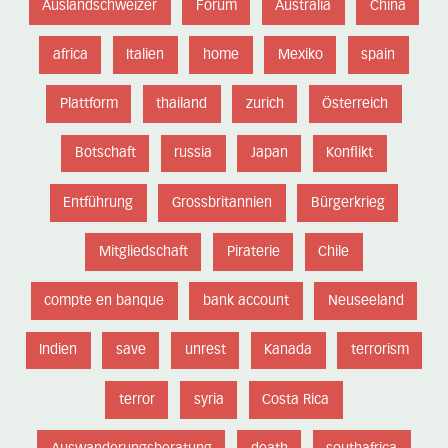
Auslandschweizer
Forum
Australia
China
africa
Italien
home
Mexiko
spain
Plattform
thailand
zurich
Österreich
Botschaft
russia
Japan
Konflikt
Entführung
Grossbritannien
Bürgerkrieg
Mitgliedschaft
Piraterie
Chile
compte en banque
bank account
Neuseeland
Indien
save
unrest
Kanada
terrorism
terror
syria
Costa Rica