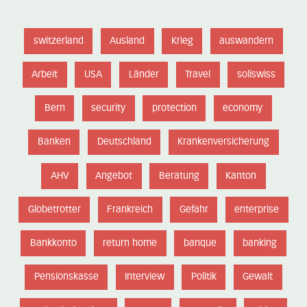
switzerland
Ausland
Krieg
auswandern
Arbeit
USA
Länder
Travel
soliswiss
Bern
security
protection
economy
Banken
Deutschland
Krankenversicherung
AHV
Angebot
Beratung
Kanton
Globetrotter
Frankreich
Gefahr
enterprise
Bankkonto
return home
banque
banking
Pensionskasse
Interview
Politik
Gewalt