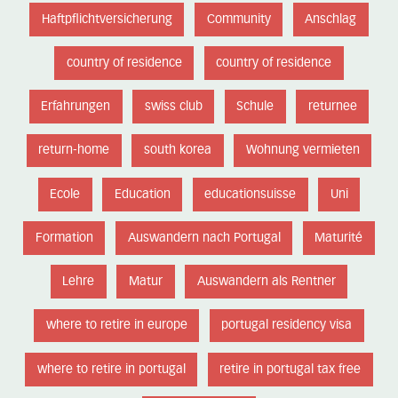
Haftpflichtversicherung
Community
Anschlag
country of residence
country of residence
Erfahrungen
swiss club
Schule
returnee
return-home
south korea
Wohnung vermieten
Ecole
Education
educationsuisse
Uni
Formation
Auswandern nach Portugal
Maturité
Lehre
Matur
Auswandern als Rentner
where to retire in europe
portugal residency visa
where to retire in portugal
retire in portugal tax free