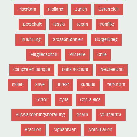
Plattform
thailand
zurich
Österreich
Botschaft
russia
Japan
Konflikt
Entführung
Grossbritannien
Bürgerkrieg
Mitgliedschaft
Piraterie
Chile
compte en banque
bank account
Neuseeland
Indien
save
unrest
Kanada
terrorism
terror
syria
Costa Rica
Auswanderungsberatung
death
southafrica
Brasilien
Afghanistan
Notsituation