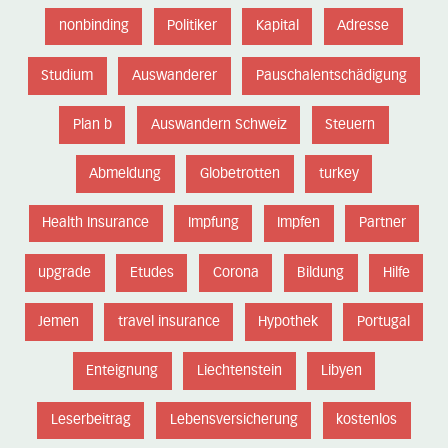
nonbinding
Politiker
Kapital
Adresse
Studium
Auswanderer
Pauschalentschädigung
Plan b
Auswandern Schweiz
Steuern
Abmeldung
Globetrotten
turkey
Health Insurance
Impfung
Impfen
Partner
upgrade
Etudes
Corona
Bildung
Hilfe
Jemen
travel insurance
Hypothek
Portugal
Enteignung
Liechtenstein
Libyen
Leserbeitrag
Lebensversicherung
kostenlos