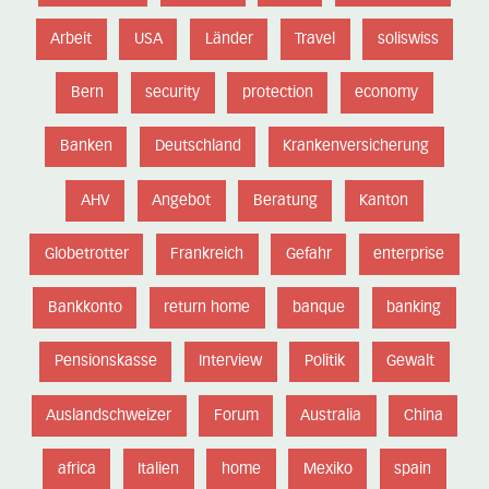
Arbeit
USA
Länder
Travel
soliswiss
Bern
security
protection
economy
Banken
Deutschland
Krankenversicherung
AHV
Angebot
Beratung
Kanton
Globetrotter
Frankreich
Gefahr
enterprise
Bankkonto
return home
banque
banking
Pensionskasse
Interview
Politik
Gewalt
Auslandschweizer
Forum
Australia
China
africa
Italien
home
Mexiko
spain