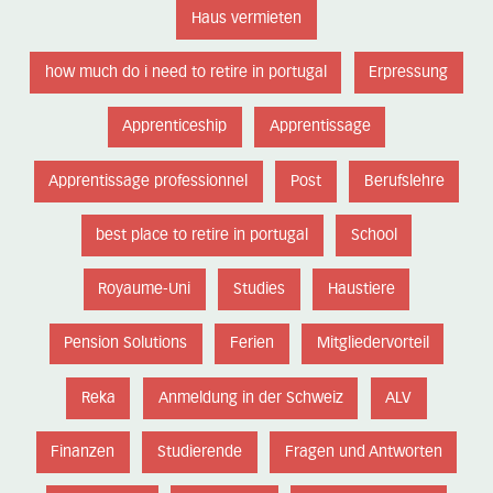
Haus vermieten
how much do i need to retire in portugal
Erpressung
Apprenticeship
Apprentissage
Apprentissage professionnel
Post
Berufslehre
best place to retire in portugal
School
Royaume-Uni
Studies
Haustiere
Pension Solutions
Ferien
Mitgliedervorteil
Reka
Anmeldung in der Schweiz
ALV
Finanzen
Studierende
Fragen und Antworten