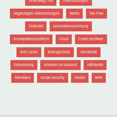
Unterwegs mit
Übersetzungen
beglaubigte Übersetzungen
Retire
Tax Free
Todesfall
Generalversammlung
Krankenkassenpflicht
Covid
Covid-Zertifikat
AHV-Lücke
Beitragslücke
Gemeinde
Entsendung
Arbeiten im Ausland
Hilfsfonds
Members
Social Security
Kinder
NHR