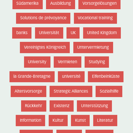
Südamerika
Ausbildung
Vorsorgelösungen
Solutions de prévoyance
Vocational training
banks
Universität
UK
United Kingdom
Vereinigtes Königreich
Untervermietung
University
Vermieten
Studying
la Grande-Bretagne
université
Elfenbeinküste
Altersvorsorge
Strategic Alliances
Sozialhilfe
Rückkehr
Existenz
Unterstützung
Information
Kultur
Kunst
Literatur