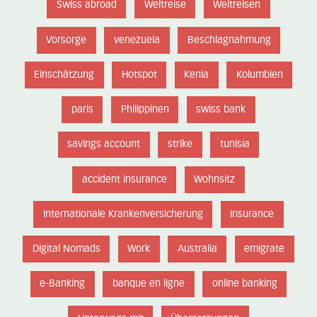
Swiss abroad
Weltreise
Weltreisen
Vorsorge
venezuela
Beschlagnahmung
Einschätzung
Hotspot
Kenia
Kolumbien
paris
Philippinen
swiss bank
savings account
strike
tunisia
accident insurance
Wohnsitz
Internationale Krankenversicherung
Insurance
Digital Nomads
Work
Australia
emigrate
e-Banking
banque en ligne
online banking