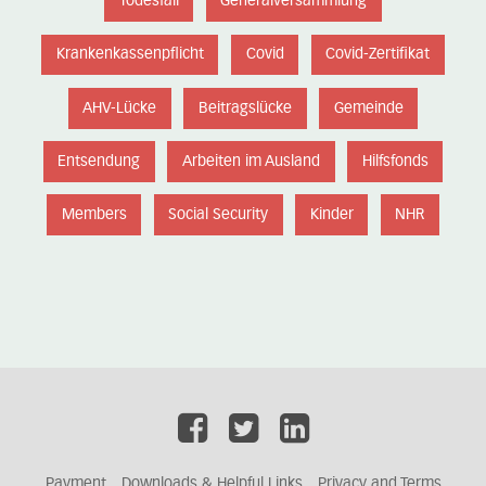
Todesfall
Generalversammlung
Krankenkassenpflicht
Covid
Covid-Zertifikat
AHV-Lücke
Beitragslücke
Gemeinde
Entsendung
Arbeiten im Ausland
Hilfsfonds
Members
Social Security
Kinder
NHR
Payment
Downloads & Helpful Links
Privacy and Terms