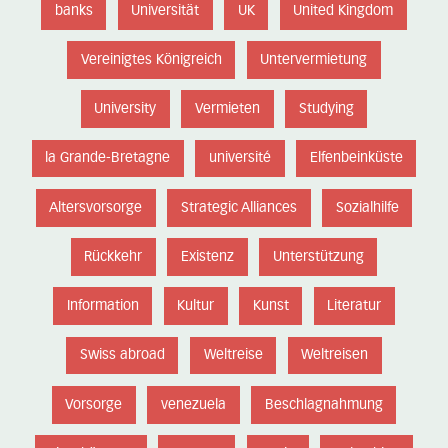
banks
Universität
UK
United Kingdom
Vereinigtes Königreich
Untervermietung
University
Vermieten
Studying
la Grande-Bretagne
université
Elfenbeinküste
Altersvorsorge
Strategic Alliances
Sozialhilfe
Rückkehr
Existenz
Unterstützung
Information
Kultur
Kunst
Literatur
Swiss abroad
Weltreise
Weltreisen
Vorsorge
venezuela
Beschlagnahmung