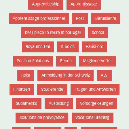
Apprenticeship
Apprentissage
Apprentissage professionnel
Post
Berufslehre
best place to retire in portugal
School
Royaume-Uni
Studies
Haustiere
Pension Solutions
Ferien
Mitgliedervorteil
Reka
Anmeldung in der Schweiz
ALV
Finanzen
Studierende
Fragen und Antworten
Südamerika
Ausbildung
Vorsorgelösungen
Solutions de prévoyance
Vocational training