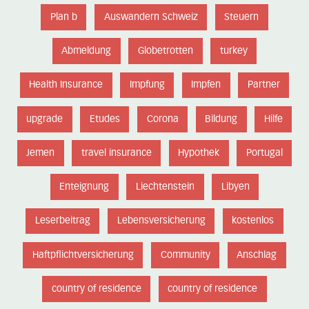
Plan b
Auswandern Schweiz
Steuern
Abmeldung
Globetrotten
turkey
Health Insurance
Impfung
Impfen
Partner
upgrade
Etudes
Corona
Bildung
Hilfe
Jemen
travel insurance
Hypothek
Portugal
Enteignung
Liechtenstein
Libyen
Leserbeitrag
Lebensversicherung
kostenlos
Haftpflichtversicherung
Community
Anschlag
country of residence
country of residence