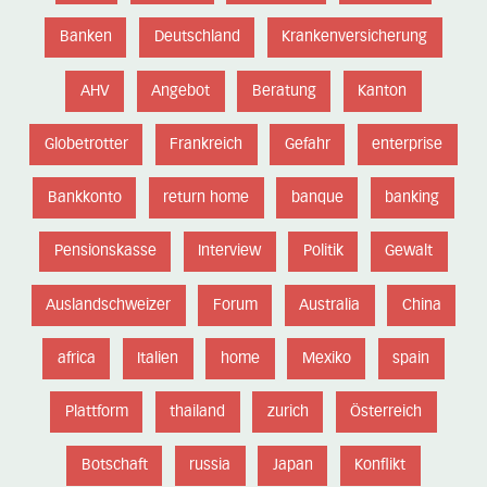
Banken
Deutschland
Krankenversicherung
AHV
Angebot
Beratung
Kanton
Globetrotter
Frankreich
Gefahr
enterprise
Bankkonto
return home
banque
banking
Pensionskasse
Interview
Politik
Gewalt
Auslandschweizer
Forum
Australia
China
africa
Italien
home
Mexiko
spain
Plattform
thailand
zurich
Österreich
Botschaft
russia
Japan
Konflikt