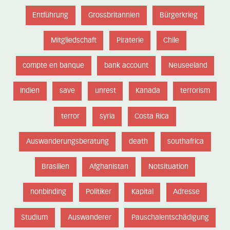
Entführung
Grossbritannien
Bürgerkrieg
Mitgliedschaft
Piraterie
Chile
compte en banque
bank account
Neuseeland
Indien
save
unrest
Kanada
terrorism
terror
syria
Costa Rica
Auswanderungsberatung
death
southafrica
Brasilien
Afghanistan
Notsituation
nonbinding
Politiker
Kapital
Adresse
Studium
Auswanderer
Pauschalentschädigung