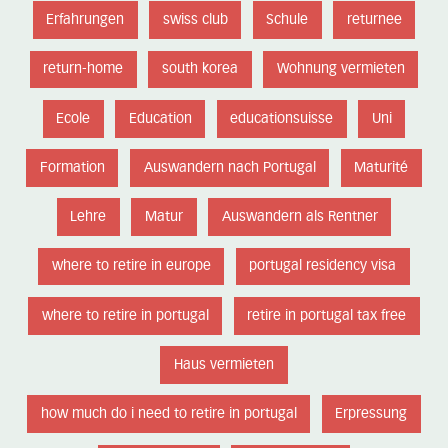
Erfahrungen
swiss club
Schule
returnee
return-home
south korea
Wohnung vermieten
Ecole
Education
educationsuisse
Uni
Formation
Auswandern nach Portugal
Maturité
Lehre
Matur
Auswandern als Rentner
where to retire in europe
portugal residency visa
where to retire in portugal
retire in portugal tax free
Haus vermieten
how much do i need to retire in portugal
Erpressung