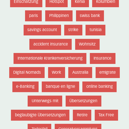
Einschätzung
Hotspot
Kenia
Kolumbien
paris
Philippinen
swiss bank
savings account
strike
tunisia
accident insurance
Wohnsitz
Internationale Krankenversicherung
Insurance
Digital Nomads
Work
Australia
emigrate
e-Banking
banque en ligne
online banking
Unterwegs mit
Übersetzungen
beglaubigte Übersetzungen
Retire
Tax Free