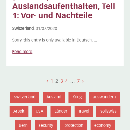
Auslandsaufenthalten, Teil
1: Vor- und Nachteile
Switzerland
, 31/07/2020
Sorry, this entry is only available in Deutsch. ...
Read more
1
2
3
4
…
7
switzerland
Ausland
Krieg
auswandern
Arbeit
USA
Länder
Travel
soliswiss
Bern
security
protection
economy